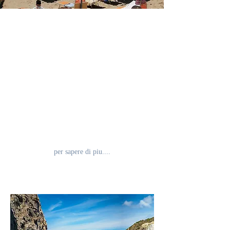
La Spiaggia
Ci avvaliamo di una speciale
convenzione con il lido SUMMERTIME
a pochissimi passi dalla location, si
scende in costume direttamente, oltre ai
servizi balneari si può usufruire di una
buona cucina aperta dal mattino a sera,
famosi gli aperitivi al tramonto....
per sapere di piu....