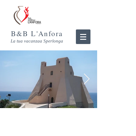
B&B L'Anfora
La tua vacanzaa Sperlonga
La Struttura
Immersa nel verde a 100 metri dal mare