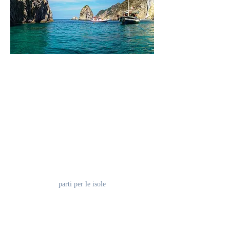
La natura
Posizionata al centro della Riviera di
Ulisse, Sperlonga è collegata con le isole
pontine attraverso i 2 porti di Formia e
Teracina, attraverco traghetti o aliscafi.
In alternativa si pà raggiungere
l'arcipelago con Gommoni veloci
parti per le isole