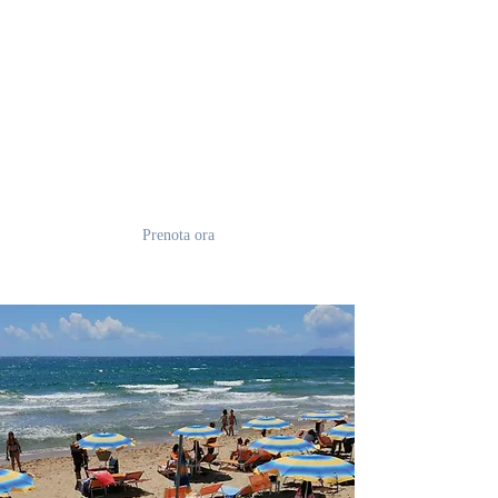
Comere matrimoniali
Appartamentini
Giardino attrezzato
Zona Barbecue
LCD, WiFi, Aria Condizionata
Bici, Servizio Escursioni
Parcheggio Privato
Prenota ora